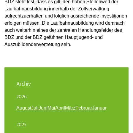
BDZ steht fest, dass es gilt, den hohen Stellenwert der
Laufbahnausbildung innerhalb der Zollverwaltung
aufrechtzuerhalten und folglich ausreichende Investitionen
erfolgen müssen. Die Laufbahnausbildung wird demnach
auch weiterhin eines der zentralen Handlungsfelder des
BDZ und der BDZ geführten Hauptjugend- und
Auszubildendenvertretung sein.
Archiv
2026
August
Juli
Juni
Mai
April
März
Februar
Januar
2025