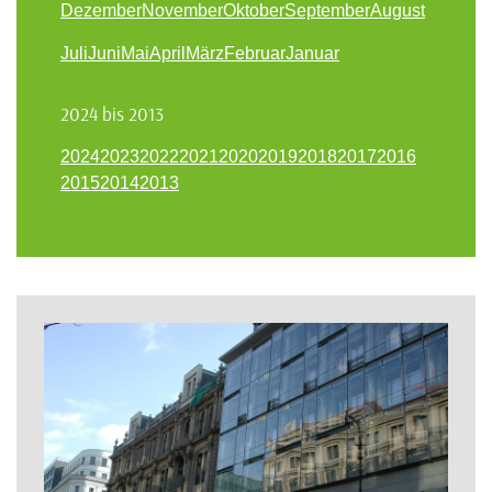
Dezember
November
Oktober
September
August
Juli
Juni
Mai
April
März
Februar
Januar
2024 bis 2013
2024
2023
2022
2021
2020
2019
2018
2017
2016
2015
2014
2013