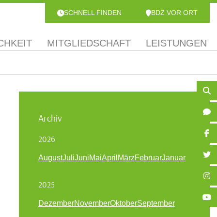
SCHNELL FINDEN
BDZ VOR ORT
CHKEIT
MITGLIEDSCHAFT
LEISTUNGEN
Archiv
2026
August
Juli
Juni
Mai
April
März
Februar
Januar
2025
Dezember
November
Oktober
September