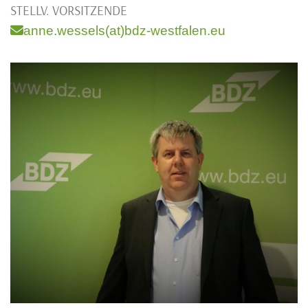
STELLV. VORSITZENDE
anne.wessels(at)bdz-westfalen.eu