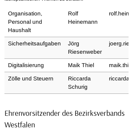
Organisation,
Rolf
rolf.hei
Personal und
Heinemann
Haushalt
Sicherheitsaufgaben
Jörg
joerg.rie
Riesenweber
Digitalisierung
Maik Thiel
maik.thie
Zölle und Steuern
Riccarda
riccarda.
Schurig
Ehrenvorsitzender des Bezirksverbands
Westfalen