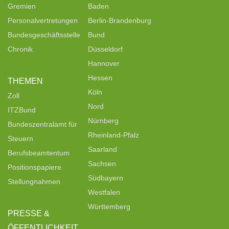
Gremien
Baden
Personalvertretungen
Berlin-Brandenburg
Bundesgeschäftsstelle
Bund
Chronik
Düsseldorf
Hannover
Hessen
THEMEN
Köln
Zoll
Nord
ITZBund
Nürnberg
Bundeszentralamt für
Rheinland-Pfalz
Steuern
Saarland
Berufsbeamtentum
Sachsen
Positionspapiere
Südbayern
Stellungnahmen
Westfalen
Württemberg
PRESSE &
ÖFFENTLICHKEIT