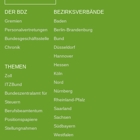
DER BDZ
BEZIRKSVERBÄNDE
Gremien
Baden
Personalvertretungen
Berlin-Brandenburg
Bundesgeschäftsstelle
Bund
Chronik
Düsseldorf
Hannover
Hessen
THEMEN
Köln
Zoll
Nord
ITZBund
Nürnberg
Bundeszentralamt für
Rheinland-Pfalz
Steuern
Saarland
Berufsbeamtentum
Sachsen
Positionspapiere
Südbayern
Stellungnahmen
Westfalen