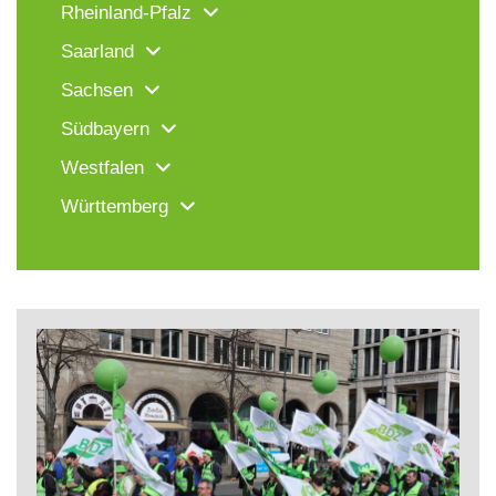
Rheinland-Pfalz
Saarland
Sachsen
Südbayern
Westfalen
Württemberg