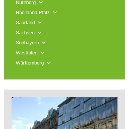
Nürnberg
Rheinland-Pfalz
Saarland
Sachsen
Südbayern
Westfalen
Württemberg