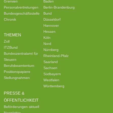
Gremien
Baden
Personalvertretungen
Berlin-Brandenburg
Bundesgeschäftsstelle
Bund
Chronik
Düsseldorf
Hannover
Hessen
THEMEN
Köln
Zoll
Nord
ITZBund
Nürnberg
Bundeszentralamt für
Rheinland-Pfalz
Steuern
Saarland
Berufsbeamtentum
Sachsen
Positionspapiere
Südbayern
Stellungnahmen
Westfalen
Württemberg
PRESSE &
ÖFFENTLICHKEIT
Beförderungen aktuell
Newsletter