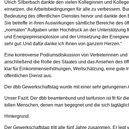
Ulrich Silberbach dankte den vielen Kolleginnen und Kollege
einsetzen, die Arbeitsbedingungen für alle zu verbessern. B
Bedeutung des öffentlichen Dienstes hervor und dankte den B
Sie betreffe in ihren Auswirkungen sämtliche Bereiche des ö
„normalen“ Aufgaben unter Hochdruck an der Unterstützung fü
und Energiepreisexplosion und der Umsetzung der Energiewe
sehr gut. Und dafür danke ich Ihnen von ganzem Herzen.“
Eine kontroverse Podiumsdiskussion von Vertreterinnen und 
anschließend die Rolle des Staates und das Ansehen des öffe
klar für Einkommenserhöhungen, Wertschätzung, eine gute Inf
öffentlichen Dienst aus.
Der dbb Gewerkschaftstag wurde mit einer sehr gelungenen 
Unser Fazit: Der dbb beamtenbund und tarifunion ist fit für
tollen Menschen, denen man begegnet und die sich tagtäglich 
Hintergrund:
Der Gewerkschaftstag tritt alle fünf Jahre zusammen. Er legt vo