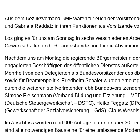
Aus dem Bezirksverband BMF waren für euch der Vorsitzende
und Gabriela Raddatz in ihren Funktionen als Vorsitzende v
Los ging es für uns am Sonntag in sechs verschiedenen Arbei
Gewerkschaften und 16 Landesbünde und für die Abstimmung
Nachdem uns am Montag die regierende Bürgermeisterin der St
engagierten Beschäftigten des öffentlichen Dienstes äußerte,
Mehrheit von den Delegierten als Bundesvorsitzender des dbb 
sowie für Beamtenpolitik, Friedhelm Schäfer wurden erneut g
durch die weiteren stellvertretenden dbb Bundesvorsitzenden
Simone Fleischmann (Verband Bildung und Erziehung – VBE)
(Deutsche Steuergewerkschaft – DSTG), Heiko Teggatz (DP
(Gewerkschaft der Sozialversicherung – GdS), Claus Wesels
Im Anschluss wurden rund 900 Anträge, darunter über 30 L
sind alle notwendigen Bausteine für eine umfassende Modern