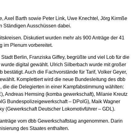
, Axel Barth sowie Peter Link, Uwe Knechtel, Jörg Kirmße
on Ständigen Ausschüssen dabei.
tskreisen. Diskutiert wurden mehr als 900 Anträge der 41
 im Plenum vorbereitet.
adt Berlin, Franziska Giffey, begrüßte und viel Lob für die
 wurde digital gewählt. Ulrich Silberbach wurde mit großer
bestätigt. Auch die Fachvorstände für Tarif, Volker Geyer,
ewählt. Komplettiert wird die neue Bundesleitung des dbb
, die die Delegierten in einer Kampfabstimmung wählten:
, Andreas Hemsing (komba gewerkschaft), Milanie Kreutz
olG Bundespolizeigewerkschaft – DPolG), Maik Wagner
ky (Gewerkschaft Deutscher Lokomotivführer – GDL).
eitanträge vom dbb Gewerkschaftstag angenommen. Darin
isierung des Staates enthalten.