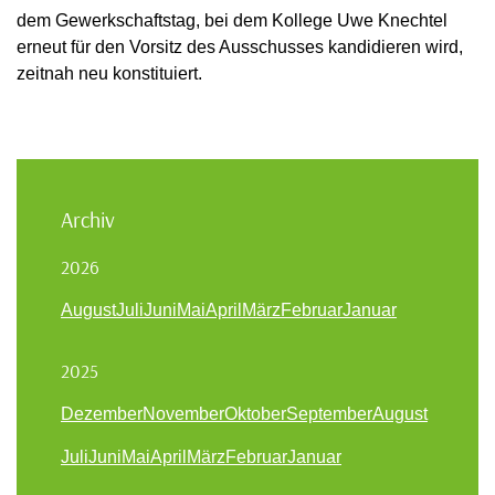
dem Gewerkschaftstag, bei dem Kollege Uwe Knechtel
erneut für den Vorsitz des Ausschusses kandidieren wird,
zeitnah neu konstituiert.
Archiv
2026
August
Juli
Juni
Mai
April
März
Februar
Januar
2025
Dezember
November
Oktober
September
August
Juli
Juni
Mai
April
März
Februar
Januar