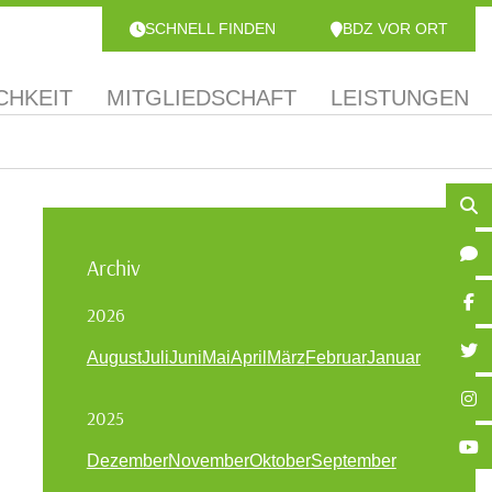
SCHNELL FINDEN
BDZ VOR ORT
CHKEIT
MITGLIEDSCHAFT
LEISTUNGEN
Archiv
2026
August
Juli
Juni
Mai
April
März
Februar
Januar
2025
Dezember
November
Oktober
September