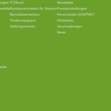
tungen
ITZBund
Newsletter
stelle
Bundeszentralamt für Steuern
Pressemitteilungen
Berufsbeamtentum
Personalräte KOMPAKT
Positionspapiere
Mediathek
Stellungnahmen
Veranstaltungen
News
N
teile