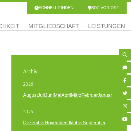
SCHNELL FINDEN
BDZ VOR ORT
CHKEIT
MITGLIEDSCHAFT
LEISTUNGEN
Archiv
2026
August
Juli
Juni
Mai
April
März
Februar
Januar
2025
Dezember
November
Oktober
September