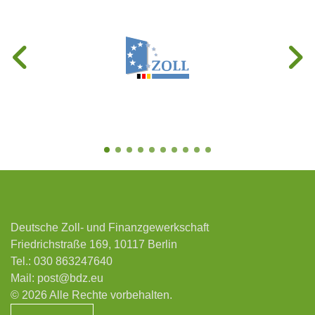
Deutsche Zoll- und Finanzgewerkschaft
Friedrichstraße 169, 10117 Berlin
Tel.:
030 863247640
Mail:
post@bdz.eu
© 2026 Alle Rechte vorbehalten.