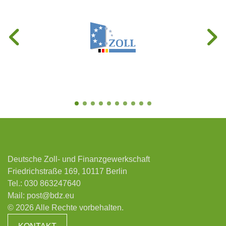
Deutsche Zoll- und Finanzgewerkschaft
Friedrichstraße 169, 10117 Berlin
Tel.:
030 863247640
Mail:
post@bdz.eu
© 2026 Alle Rechte vorbehalten.