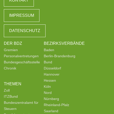
KONTAKT
IMPRESSUM
DATENSCHUTZ
DER BDZ
BEZIRKSVERBÄNDE
Gremien
Baden
Personalvertretungen
Berlin-Brandenburg
Bundesgeschäftsstelle
Bund
Chronik
Düsseldorf
Hannover
Hessen
THEMEN
Köln
Zoll
Nord
ITZBund
Nürnberg
Bundeszentralamt für
Rheinland-Pfalz
Steuern
Saarland