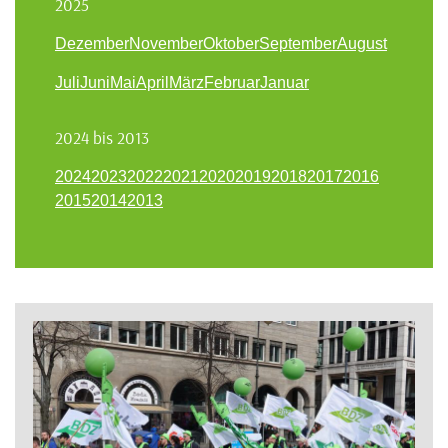
2025
Dezember
November
Oktober
September
August
Juli
Juni
Mai
April
März
Februar
Januar
2024 bis 2013
2024
2023
2022
2021
2020
2019
2018
2017
2016
2015
2014
2013