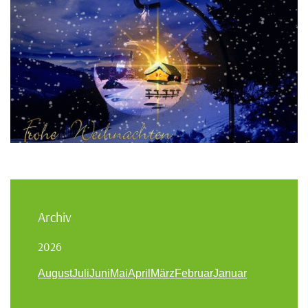
Archiv
2026
August
Juli
Juni
Mai
April
März
Februar
Januar