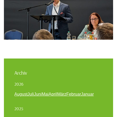
Archiv
2026
August
Juli
Juni
Mai
April
März
Februar
Januar
2025