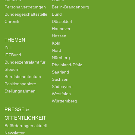
Personalvertretungen
Berlin-Brandenburg
Bundesgeschäftsstelle
Bund
Chronik
Düsseldorf
Hannover
Hessen
THEMEN
Köln
Zoll
Nord
ITZBund
Nürnberg
Bundeszentralamt für
Rheinland-Pfalz
Steuern
Saarland
Berufsbeamtentum
Sachsen
Positionspapiere
Südbayern
Stellungnahmen
Westfalen
Württemberg
PRESSE &
ÖFFENTLICHKEIT
Beförderungen aktuell
Newsletter