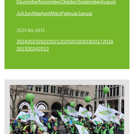
Dezember
November
Oktober
September
August
Juli
Juni
Mai
April
März
Februar
Januar
2024 bis 2013
2024
2023
2022
2021
2020
2019
2018
2017
2016
2015
2014
2013