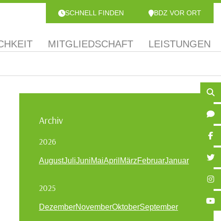
SCHNELL FINDEN
BDZ VOR ORT
CHKEIT
MITGLIEDSCHAFT
LEISTUNGEN
Archiv
2026
August
Juli
Juni
Mai
April
März
Februar
Januar
2025
Dezember
November
Oktober
September