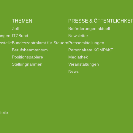
THEMEN
PRESSE & ÖFFENTLICHKEI
Zoll
Beförderungen aktuell
tungen
ITZBund
Newsletter
stelle
Bundeszentralamt für Steuern
Pressemitteilungen
Berufsbeamtentum
Personalräte KOMPAKT
Positionspapiere
Mediathek
Stellungnahmen
Veranstaltungen
News
N
teile