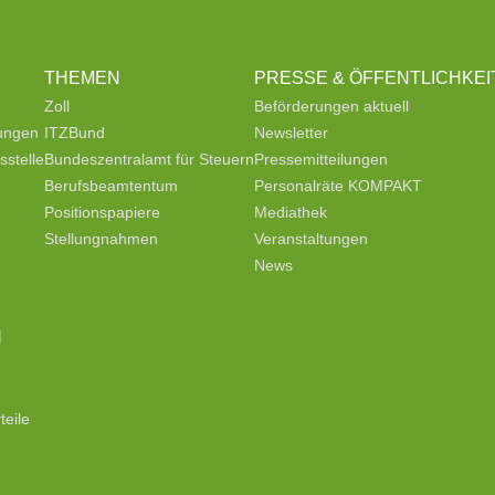
THEMEN
PRESSE & ÖFFENTLICHKEI
Zoll
Beförderungen aktuell
tungen
ITZBund
Newsletter
stelle
Bundeszentralamt für Steuern
Pressemitteilungen
Berufsbeamtentum
Personalräte KOMPAKT
Positionspapiere
Mediathek
Stellungnahmen
Veranstaltungen
News
N
teile