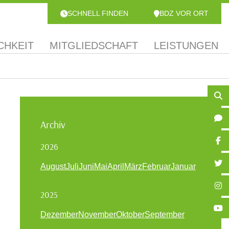
SCHNELL FINDEN
BDZ VOR ORT
CHKEIT
MITGLIEDSCHAFT
LEISTUNGEN
Archiv
2026
August
Juli
Juni
Mai
April
März
Februar
Januar
2025
Dezember
November
Oktober
September