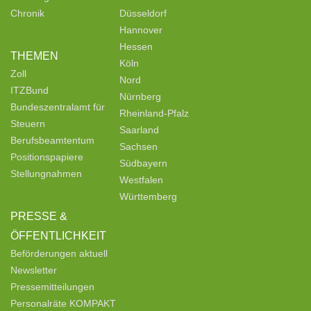
Chronik
Düsseldorf
Hannover
Hessen
THEMEN
Köln
Zoll
Nord
ITZBund
Nürnberg
Bundeszentralamt für
Rheinland-Pfalz
Steuern
Saarland
Berufsbeamtentum
Sachsen
Positionspapiere
Südbayern
Stellungnahmen
Westfalen
Württemberg
PRESSE &
ÖFFENTLICHKEIT
Beförderungen aktuell
Newsletter
Pressemitteilungen
Personalräte KOMPAKT