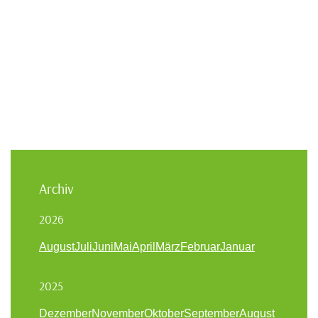
Archiv
2026
August
Juli
Juni
Mai
April
März
Februar
Januar
2025
Dezember
November
Oktober
September
August