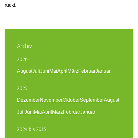
rückt.
Archiv
2026
August
Juli
Juni
Mai
April
März
Februar
Januar
2025
Dezember
November
Oktober
September
August
Juli
Juni
Mai
April
März
Februar
Januar
2024 bis 2013