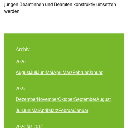
jungen Beamtinnen und Beamten konstruktiv umsetzen
werden.
Archiv
2026
August
Juli
Juni
Mai
April
März
Februar
Januar
2025
Dezember
November
Oktober
September
August
Juli
Juni
Mai
April
März
Februar
Januar
2024 bis 2013