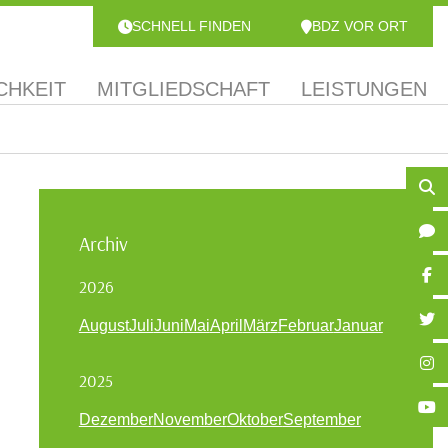
SCHNELL FINDEN
BDZ VOR ORT
CHKEIT
MITGLIEDSCHAFT
LEISTUNGEN
Archiv
2026
August
Juli
Juni
Mai
April
März
Februar
Januar
2025
Dezember
November
Oktober
September