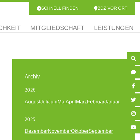
SCHNELL FINDEN
BDZ VOR ORT
CHKEIT
MITGLIEDSCHAFT
LEISTUNGEN
Archiv
2026
August
Juli
Juni
Mai
April
März
Februar
Januar
2025
Dezember
November
Oktober
September