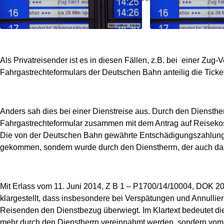
unterwegs ist.
Als Privatreisender ist es in diesen Fällen, z.B. bei einer Zug-
Fahrgastrechteformulars der Deutschen Bahn anteilig die Ticke
Anders sah dies bei einer Dienstreise aus. Durch den Diensth
Fahrgastrechteformular zusammen mit dem Antrag auf Reiseko
Die von der Deutschen Bahn gewährte Entschädigungszahlung is
gekommen, sondern wurde durch den Dienstherrn, der auch das 
Mit Erlass vom 11. Juni 2014, Z B 1 – P1700/14/10004, DOK 
klargestellt, dass insbesondere bei Verspätungen und Annullier
Reisenden den Dienstbezug überwiegt. Im Klartext bedeutet d
mehr durch den Dienstherrn vereinnahmt werden, sondern vom 