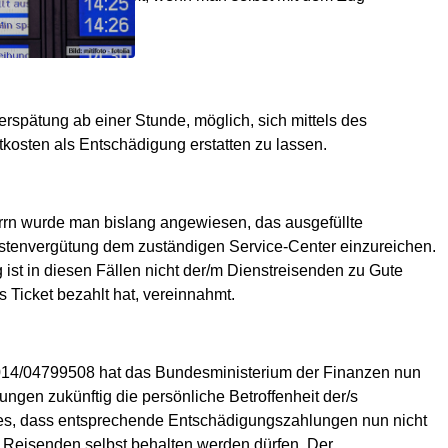
Verspätung ab einer Stunde, möglich, sich mittels des
tkosten als Entschädigung erstatten zu lassen.
errn wurde man bislang angewiesen, das ausgefüllte
stenvergütung dem zuständigen Service-Center einzureichen.
t in diesen Fällen nicht der/m Dienstreisenden zu Gute
Ticket bezahlt hat, vereinnahmt.
2014/04799508 hat das Bundesministerium der Finanzen nun
ungen zukünftig die persönliche Betroffenheit der/s
ies, dass entsprechende Entschädigungszahlungen nun nicht
Reisenden selbst behalten werden dürfen. Der