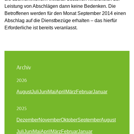
Leistung von Abschlägen dann keine Bedenken. Die
Betroffenen werden für den Monat September 2014 einen
Abschlag auf die Dienstbezüge erhalten – das hierfür
Erforderliche ist bereits veranlasst.
Archiv
2026
August
Juli
Juni
Mai
April
März
Februar
Januar
2025
Dezember
November
Oktober
September
August
Juli
Juni
Mai
April
März
Februar
Januar