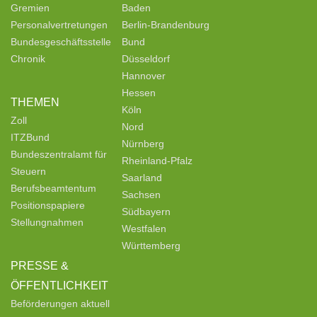
Gremien
Baden
Personalvertretungen
Berlin-Brandenburg
Bundesgeschäftsstelle
Bund
Chronik
Düsseldorf
Hannover
Hessen
THEMEN
Köln
Zoll
Nord
ITZBund
Nürnberg
Bundeszentralamt für
Rheinland-Pfalz
Steuern
Saarland
Berufsbeamtentum
Sachsen
Positionspapiere
Südbayern
Stellungnahmen
Westfalen
Württemberg
PRESSE &
ÖFFENTLICHKEIT
Beförderungen aktuell