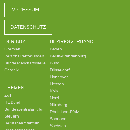
IMPRESSUM
DATENSCHUTZ
DER BDZ
BEZIRKSVERBÄNDE
Gremien
Baden
Personalvertretungen
Berlin-Brandenburg
Bundesgeschäftsstelle
Bund
Chronik
Düsseldorf
Hannover
Hessen
THEMEN
Köln
Zoll
Nord
ITZBund
Nürnberg
Bundeszentralamt für
Rheinland-Pfalz
Steuern
Saarland
Berufsbeamtentum
Sachsen