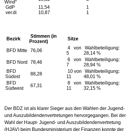
Wind“
GdP
11,54
1
ver.di
10,87
1
Stimmen (in
Bezirk
Sitze
Prozent)
4 von
Wahlbeteiligung:
BFD Mitte
76,06
5
28,14 %
6 von
Wahlbeteiligung:
BFD Nord
78,46
7
28,94 %
BFD
10 von
Wahlbeteiligung:
88,28
Südost
11
48,01 %
BFD
8 von
Wahlbeteiligung:
67,31
Südwest
11
32,15 %
Der BDZ ist als klarer Sieger aus den Wahlen der Jugend-
und Auszubildendenvertretungen hervorgegangen. Bei der
Wahl der Haupt- Jugend- und Auszubildendenvertretung
(HJAV) beim Bundesministerium der Finanzen konnte der