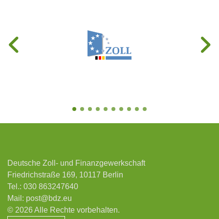
Deutsche Zoll- und Finanzgewerkschaft
Friedrichstraße 169, 10117 Berlin
Tel.:
030 863247640
Mail:
post@bdz.eu
© 2026 Alle Rechte vorbehalten.