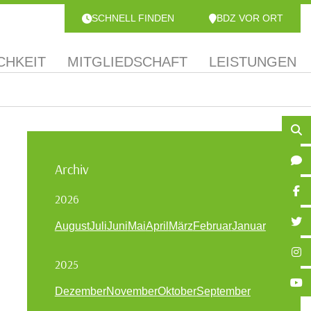
SCHNELL FINDEN
BDZ VOR ORT
CHKEIT
MITGLIEDSCHAFT
LEISTUNGEN
Archiv
2026
August
Juli
Juni
Mai
April
März
Februar
Januar
2025
Dezember
November
Oktober
September