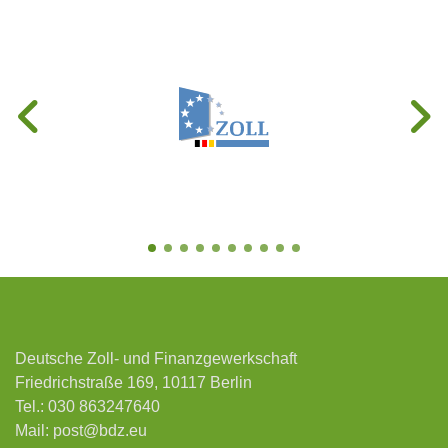
Deutsche Zoll- und Finanzgewerkschaft
Friedrichstraße 169, 10117 Berlin
Tel.:
030 863247640
Mail:
post@bdz.eu