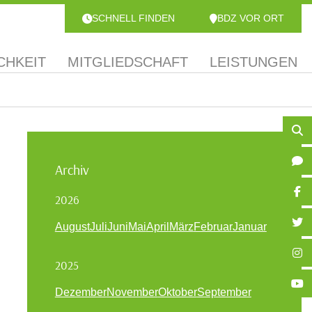
SCHNELL FINDEN
BDZ VOR ORT
CHKEIT
MITGLIEDSCHAFT
LEISTUNGEN
Archiv
2026
August
Juli
Juni
Mai
April
März
Februar
Januar
2025
Dezember
November
Oktober
September