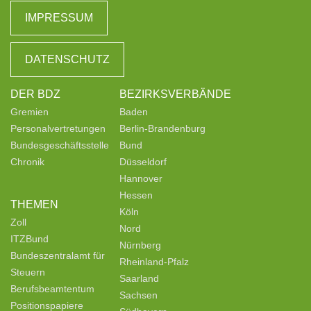
IMPRESSUM
DATENSCHUTZ
DER BDZ
BEZIRKSVERBÄNDE
Gremien
Baden
Personalvertretungen
Berlin-Brandenburg
Bundesgeschäftsstelle
Bund
Chronik
Düsseldorf
Hannover
Hessen
THEMEN
Köln
Zoll
Nord
ITZBund
Nürnberg
Bundeszentralamt für
Rheinland-Pfalz
Steuern
Saarland
Berufsbeamtentum
Sachsen
Positionspapiere