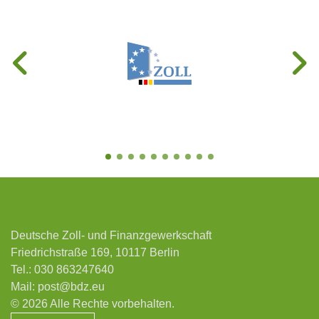
Deutsche Zoll- und Finanzgewerkschaft
Friedrichstraße 169, 10117 Berlin
Tel.:
030 863247640
Mail:
post@bdz.eu
© 2026 Alle Rechte vorbehalten.