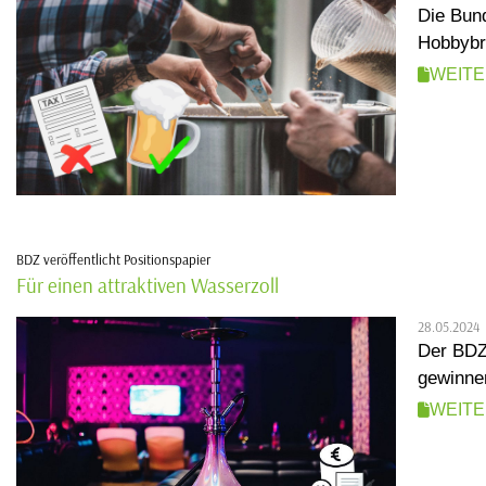
Die Bun
Hobbybra
WEIT
BDZ veröffentlicht Positionspapier
Für einen attraktiven Wasserzoll
28.05.2024
Der BDZ 
gewinnen
WEIT