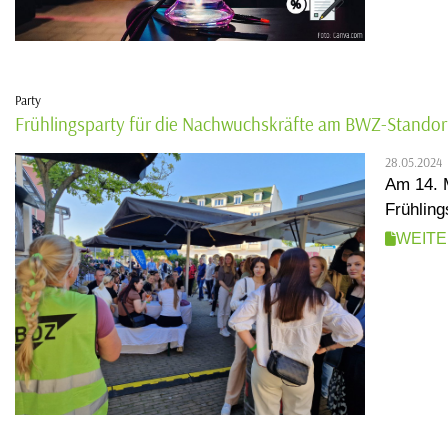
Party
Frühlingsparty für die Nachwuchskräfte am BWZ-Standor
28.05.2024
Am 14. M
Frühling
WEIT