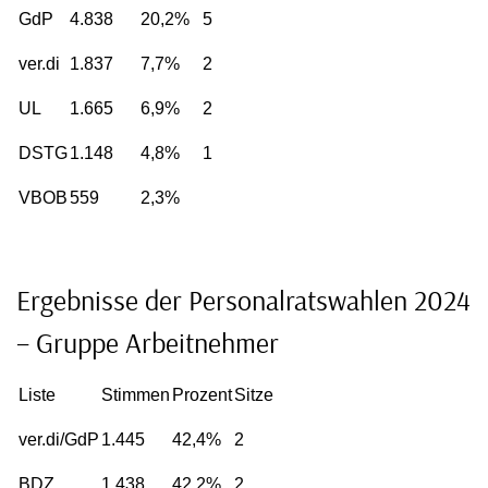
GdP
4.838
20,2%
5
ver.di
1.837
7,7%
2
UL
1.665
6,9%
2
DSTG
1.148
4,8%
1
VBOB
559
2,3%
Ergebnisse der Personalratswahlen 2024
– Gruppe Arbeitnehmer
Liste
Stimmen
Prozent
Sitze
ver.di/GdP
1.445
42,4%
2
BDZ
1.438
42,2%
2