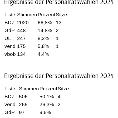
Ergebnisse der Personalratswahlen 2024
Liste
Stimmen
Prozent
Sitze
BDZ
2020
66,8%
13
GdP
448
14,8%
2
UL
247
8,2%
1
ver.di
175
5,8%
1
vbob
134
4,4%
Ergebnisse der Personalratswahlen 2024 
Liste
Stimmen
Prozent
Sitze
BDZ
506
50,1%
4
ver.di
265
26,3%
2
GdP
97
9,6%