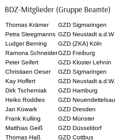
BDZ-Mitglieder (Gruppe Beamte)
Thomas Krämer
GZD Sigmaringen
Petra Steegmanns
GZD Neustadt a.d.W
Ludger Berning
GZD (ZKA) Köln
Ramona Schneider
GZD Freiburg
Peter Seifert
GZD Kloster Lehnin
Christiaen Oeser
GZD Sigmaringen
Kay Hoffert
GZD Neustadt a.d.W.
Dirk Tscherniak
GZD Hamburg
Heiko Roddies
GZD Neuendettelsau
Jan Kowark
GZD Dresden
Frank Kulling
GZD Münster
Matthias Geiß
GZD Düsseldorf
Thomas Haß
GZD Cottbus