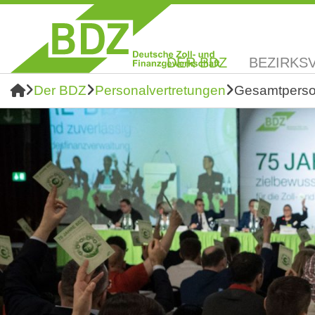
DER BDZ
BEZIRKS
Der BDZ
Personalvertretungen
Gesamtperso