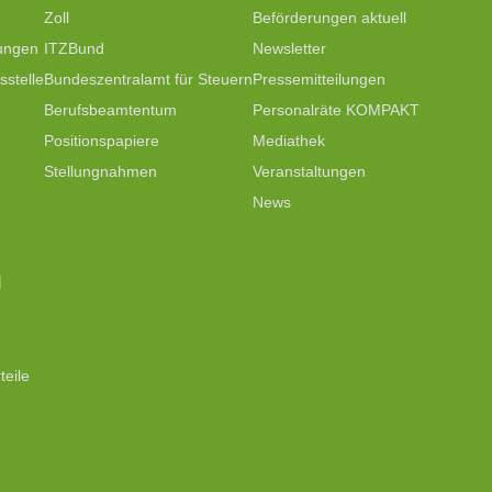
Zoll
Beförderungen aktuell
tungen
ITZBund
Newsletter
stelle
Bundeszentralamt für Steuern
Pressemitteilungen
Berufsbeamtentum
Personalräte KOMPAKT
Positionspapiere
Mediathek
Stellungnahmen
Veranstaltungen
News
N
teile