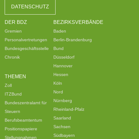
DATENSCHUTZ
DER BDZ
BEZIRKSVERBÄNDE
Gremien
Baden
Personalvertretungen
Berlin-Brandenburg
Bundesgeschäftsstelle
Bund
Chronik
Düsseldorf
Hannover
Hessen
THEMEN
Köln
Zoll
Nord
ITZBund
Nürnberg
Bundeszentralamt für
Rheinland-Pfalz
Steuern
Saarland
Berufsbeamtentum
Sachsen
Positionspapiere
Südbayern
Stellungnahmen