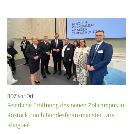
BDZ vor Ort
Feierliche Eröffnung des neuen Zollcampus in
Rostock durch Bundesfinanzminister Lars
Klingbeil