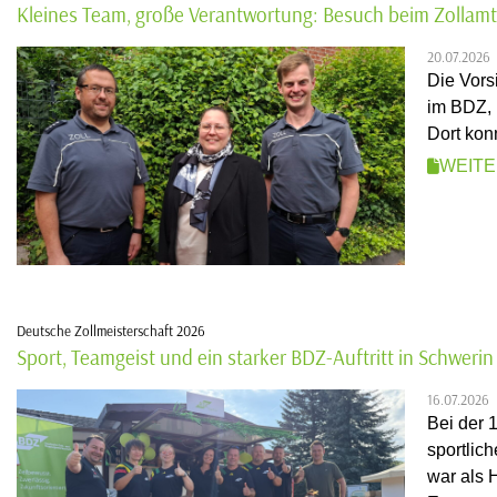
Kleines Team, große Verantwortung: Besuch beim Zollamt
20.07.2026
Die Vors
im BDZ, 
Dort konn
WEIT
Deutsche Zollmeisterschaft 2026
Sport, Teamgeist und ein starker BDZ-Auftritt in Schwerin
16.07.2026
Bei der 
sportlic
war als 