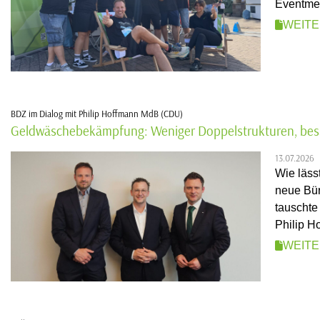
Eventmei
WEIT
BDZ im Dialog mit Philip Hoffmann MdB (CDU)
Geldwäschebekämpfung: Weniger Doppelstrukturen, bes
13.07.2026
Wie läss
neue Bür
tauscht
Philip Ho
WEIT