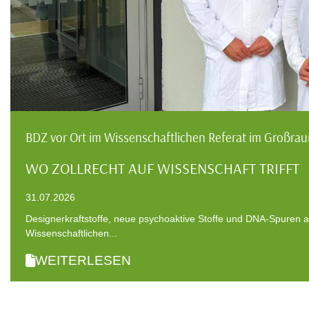
BDZ vor Ort im Wissenschaftlichen Referat im Großr
WO ZOLLRECHT AUF WISSENSCHAFT TRIFFT
31.07.2026
Designerkraftstoffe, neue psychoaktive Stoffe und DNA-Spuren
Wissenschaftlichen...
WEITERLESEN